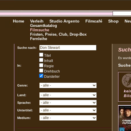
Home
Verleih
Studio Argento
Filmcafé
Shop
New
Gesamtkatalog
Filmsuche
Fristen, Preise, Club, Drop-Box
Fernleihe
Suche nach:
Such
Titel
Es wurd
Inhalt
Sucher
In:
Regie
Drehbuch
Darsteller
Genre:
Land:
Sprache:
Untertitel:
Medium: