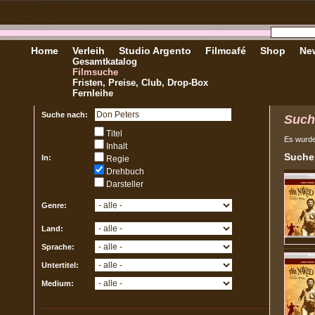
Home
Verleih
Studio Argento
Filmcafé
Shop
New
Gesamtkatalog
Filmsuche
Fristen, Preise, Club, Drop-Box
Fernleihe
Suche nach:
Such
Titel
Es wurd
Inhalt
Sucher
In:
Regie
Drehbuch
Darsteller
Genre:
Land:
Sprache:
Untertitel:
Medium: