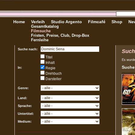
Home
Verleih
Studio Argento
Filmcafé
Shop
New
Gesamtkatalog
Filmsuche
Fristen, Preise, Club, Drop-Box
Fernleihe
Suche nach:
Such
Titel
Es wurd
Inhalt
Sucher
In:
Regie
Drehbuch
Darsteller
Genre:
Land:
Sprache:
Untertitel:
Medium: