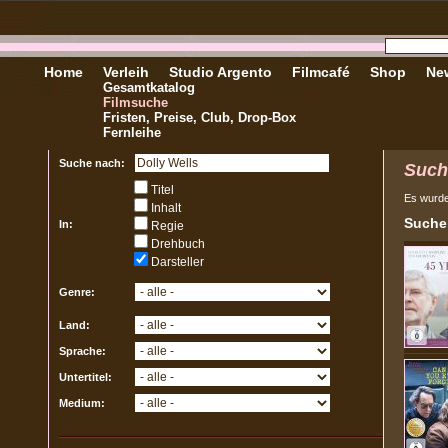
Home
Verleih
Studio Argento
Filmcafé
Shop
New
Gesamtkatalog
Filmsuche
Fristen, Preise, Club, Drop-Box
Fernleihe
Suche nach:
Such
Titel
Es wurd
Inhalt
Sucher
In:
Regie
Drehbuch
Darsteller
Genre:
Land:
Sprache:
Untertitel:
Medium: