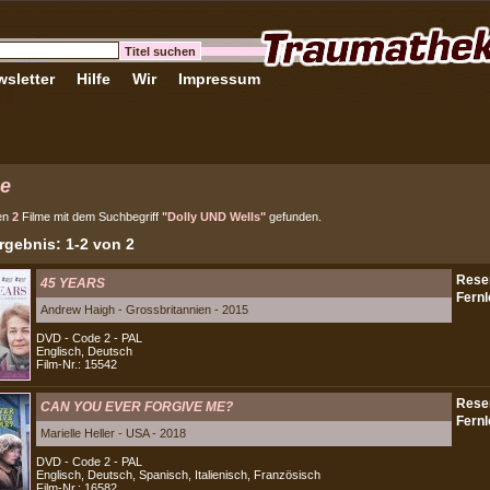
sletter
Hilfe
Wir
Impressum
e
en
2
Filme mit dem Suchbegriff
"Dolly UND Wells"
gefunden.
gebnis: 1-2 von 2
45 YEARS
Andrew Haigh - Grossbritannien - 2015
DVD - Code 2 - PAL
Englisch, Deutsch
Film-Nr.: 15542
CAN YOU EVER FORGIVE ME?
Marielle Heller - USA - 2018
DVD - Code 2 - PAL
Englisch, Deutsch, Spanisch, Italienisch, Französisch
Film-Nr.: 16582