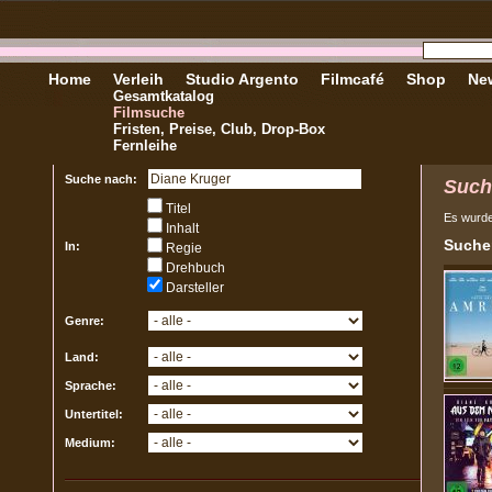
Home
Verleih
Studio Argento
Filmcafé
Shop
New
Gesamtkatalog
Filmsuche
Fristen, Preise, Club, Drop-Box
Fernleihe
Suche nach:
Such
Titel
Es wurd
Inhalt
Sucher
In:
Regie
Drehbuch
Darsteller
Genre:
Land:
Sprache:
Untertitel:
Medium: