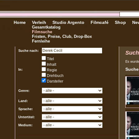
Home
Verleih
Studio Argento
Filmcafé
Shop
New
Gesamtkatalog
Filmsuche
Fristen, Preise, Club, Drop-Box
Fernleihe
Suche nach:
Such
Titel
Es wurd
Inhalt
Sucher
In:
Regie
Drehbuch
Darsteller
Genre:
Land:
Sprache:
Untertitel:
Medium: