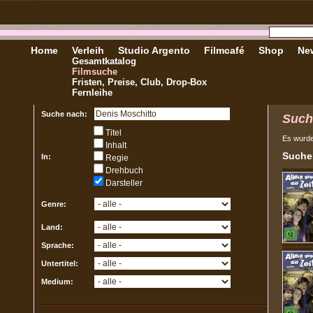
Home
Verleih
Studio Argento
Filmcafé
Shop
New
Gesamtkatalog
Filmsuche
Fristen, Preise, Club, Drop-Box
Fernleihe
Suche nach:
Such
Titel
Es wurd
Inhalt
Sucher
In:
Regie
Drehbuch
Darsteller
Genre:
Land:
Sprache:
Untertitel:
Medium: