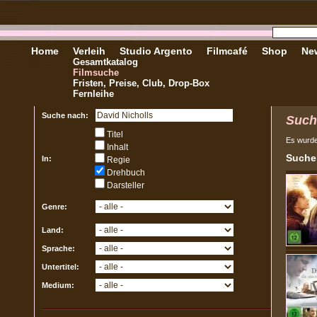
Home
Verleih
Studio Argento
Filmcafé
Shop
New
Gesamtkatalog
Filmsuche
Fristen, Preise, Club, Drop-Box
Fernleihe
Suche nach:
Such
Titel
Es wurd
Inhalt
Sucher
In:
Regie
Drehbuch
Darsteller
Genre:
Land:
Sprache:
Untertitel:
Medium: