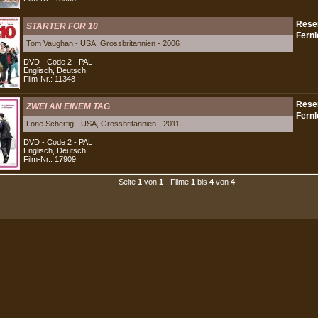
STARTER FOR 10
Tom Vaughan - USA, Grossbritannien - 2006
DVD - Code 2 - PAL
Englisch, Deutsch
Film-Nr.: 11348
ZWEI AN EINEM TAG
Lone Scherfig - USA, Grossbritannien - 2011
DVD - Code 2 - PAL
Englisch, Deutsch
Film-Nr.: 17909
Seite
1
von
1
- Filme
1
bis
4
von
4