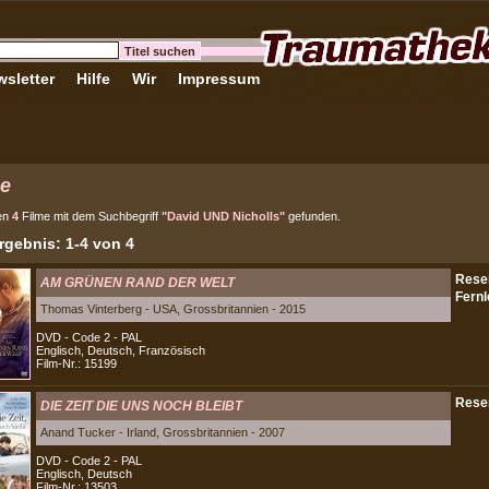
sletter
Hilfe
Wir
Impressum
e
en
4
Filme mit dem Suchbegriff
"David UND Nicholls"
gefunden.
gebnis: 1-4 von 4
AM GRÜNEN RAND DER WELT
Thomas Vinterberg - USA, Grossbritannien - 2015
DVD - Code 2 - PAL
Englisch, Deutsch, Französisch
Film-Nr.: 15199
DIE ZEIT DIE UNS NOCH BLEIBT
Anand Tucker - Irland, Grossbritannien - 2007
DVD - Code 2 - PAL
Englisch, Deutsch
Film-Nr.: 13503