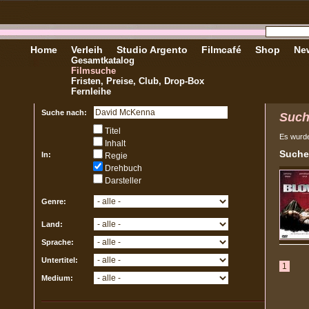
Home
Verleih
Studio Argento
Filmcafé
Shop
New
Gesamtkatalog
Filmsuche
Fristen, Preise, Club, Drop-Box
Fernleihe
Suche nach:
Suc
Titel
Es wurd
Inhalt
Suche
In:
Regie
Drehbuch
Darsteller
Genre:
Land:
Sprache:
Untertitel:
1
Medium: