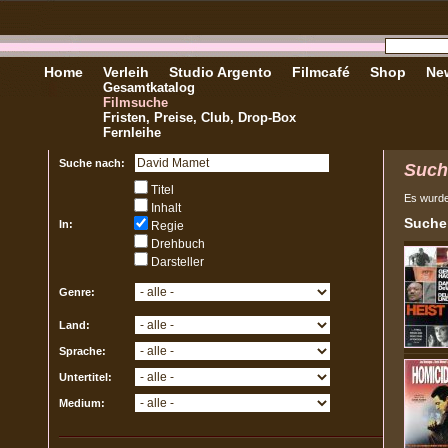
Home
Verleih
Studio Argento
Filmcafé
Shop
New
Gesamtkatalog
Filmsuche
Fristen, Preise, Club, Drop-Box
Fernleihe
Suche nach:
Such
Titel
Es wurd
Inhalt
Sucher
In:
Regie
Drehbuch
Darsteller
Genre:
Land:
Sprache:
Untertitel:
Medium: