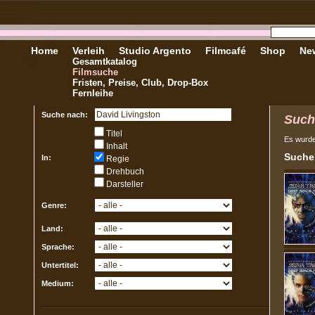
Home
Verleih
Studio Argento
Filmcafé
Shop
New
Gesamtkatalog
Filmsuche
Fristen, Preise, Club, Drop-Box
Fernleihe
Suche nach:
Such
Titel
Es wurd
Inhalt
Sucher
In:
Regie
Drehbuch
Darsteller
Genre:
Land:
Sprache:
Untertitel:
Medium: