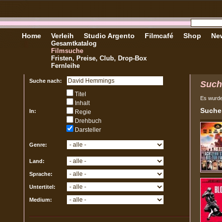
Home
Verleih
Studio Argento
Filmcafé
Shop
New
Gesamtkatalog
Filmsuche
Fristen, Preise, Club, Drop-Box
Fernleihe
Suche nach:
Such
Titel
Es wurd
Inhalt
Sucher
In:
Regie
Drehbuch
Darsteller
Genre:
Land:
Sprache:
Untertitel:
Medium: