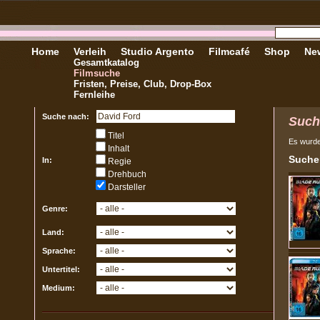
Home
Verleih
Studio Argento
Filmcafé
Shop
New
Gesamtkatalog
Filmsuche
Fristen, Preise, Club, Drop-Box
Fernleihe
Suche nach:
Such
Titel
Es wurd
Inhalt
Sucher
In:
Regie
Drehbuch
Darsteller
Genre:
Land:
Sprache:
Untertitel:
Medium: