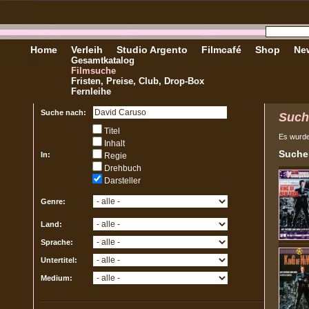
Home
Verleih
Studio Argento
Filmcafé
Shop
New
Gesamtkatalog
Filmsuche
Fristen, Preise, Club, Drop-Box
Fernleihe
Suche nach:
Such
Titel
Es wurd
Inhalt
Sucher
In:
Regie
Drehbuch
Darsteller
Genre:
Land:
Sprache:
Untertitel:
Medium: