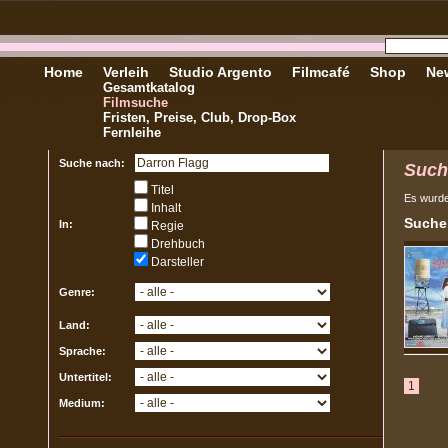
Home
Verleih
Studio Argento
Filmcafé
Shop
New
Gesamtkatalog
Filmsuche
Fristen, Preise, Club, Drop-Box
Fernleihe
Suche nach:
Such
Titel
Es wurd
Inhalt
Sucher
In:
Regie
Drehbuch
Darsteller
Genre:
Land:
Sprache:
Untertitel:
1
Medium: