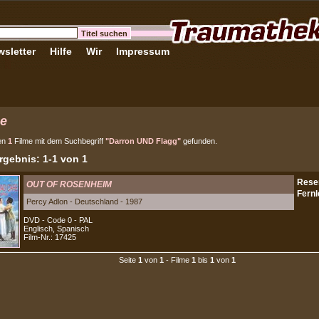
sletter
Hilfe
Wir
Impressum
e
en
1
Filme mit dem Suchbegriff
"Darron UND Flagg"
gefunden.
gebnis: 1-1 von 1
OUT OF ROSENHEIM
Percy Adlon - Deutschland - 1987
DVD - Code 0 - PAL
Englisch, Spanisch
Film-Nr.: 17425
Seite
1
von
1
- Filme
1
bis
1
von
1