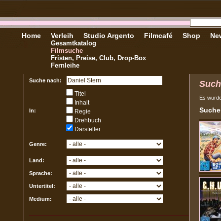
Home
Verleih
Studio Argento
Filmcafé
Shop
New
Gesamtkatalog
Filmsuche
Fristen, Preise, Club, Drop-Box
Fernleihe
Suche nach:
Such
Titel
Es wurd
Inhalt
Sucher
In:
Regie
Drehbuch
Darsteller
Genre:
Land:
Sprache:
Untertitel:
Medium: