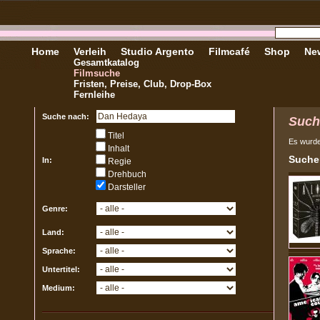
Home
Verleih
Studio Argento
Filmcafé
Shop
New
Gesamtkatalog
Filmsuche
Fristen, Preise, Club, Drop-Box
Fernleihe
Suche nach:
Such
Titel
Es wurd
Inhalt
Sucher
In:
Regie
Drehbuch
Darsteller
Genre:
Land:
Sprache:
Untertitel:
Medium: