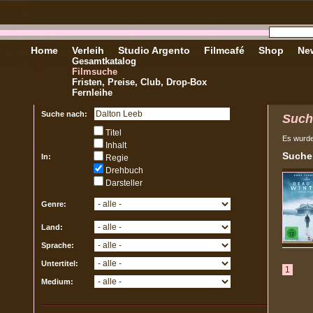
Home
Verleih
Studio Argento
Filmcafé
Shop
New
Gesamtkatalog
Filmsuche
Fristen, Preise, Club, Drop-Box
Fernleihe
Suche nach:
Such
Titel
Es wurd
Inhalt
Sucher
In:
Regie
Drehbuch
Darsteller
Genre:
Land:
Sprache:
Untertitel:
1
Medium: