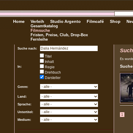
Home
Verleih
Studio Argento
Filmcafé
Shop
New
Gesamtkatalog
Filmsuche
Fristen, Preise, Club, Drop-Box
Fernleihe
Suche nach:
Such
Titel
Es wurd
Inhalt
Sucher
In:
Regie
Drehbuch
Darsteller
Genre:
Land:
Sprache:
Untertitel:
1
Medium: