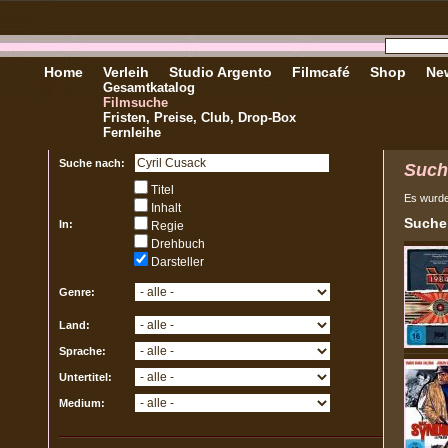
Home
Verleih
Studio Argento
Filmcafé
Shop
New
Gesamtkatalog
Filmsuche
Fristen, Preise, Club, Drop-Box
Fernleihe
Suche nach:
Such
Titel
Es wurd
Inhalt
Sucher
In:
Regie
Drehbuch
Darsteller
Genre:
Land:
Sprache:
Untertitel:
Medium: