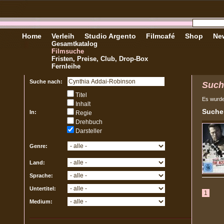
Home
Verleih
Studio Argento
Filmcafé
Shop
New
Gesamtkatalog
Filmsuche
Fristen, Preise, Club, Drop-Box
Fernleihe
Suche nach:
Such
Titel
Es wurd
Inhalt
Sucher
In:
Regie
Drehbuch
Darsteller
Genre:
Land:
Sprache:
Untertitel:
1
Medium: