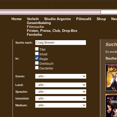
Home
Verleih
Studio Argento
Filmcafé
Shop
New
Gesamtkatalog
Filmsuche
Fristen, Preise, Club, Drop-Box
Fernleihe
Suche nach:
Such
Titel
Es wurd
Inhalt
Sucher
In:
Regie
Drehbuch
Darsteller
Genre:
Land:
Sprache:
Untertitel:
Medium: