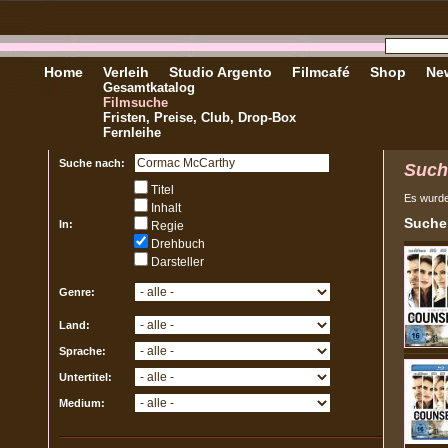
Home
Verleih
Studio Argento
Filmcafé
Shop
New
Gesamtkatalog
Filmsuche
Fristen, Preise, Club, Drop-Box
Fernleihe
Suche nach:
Such
Titel
Es wurd
Inhalt
Sucher
In:
Regie
Drehbuch
Darsteller
Genre:
Land:
Sprache:
Untertitel:
Medium: