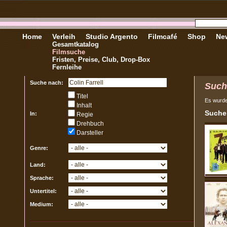
Home
Verleih
Studio Argento
Filmcafé
Shop
New
Gesamtkatalog
Filmsuche
Fristen, Preise, Club, Drop-Box
Fernleihe
Suche nach:
Such
Titel
Es wurd
Inhalt
Sucher
In:
Regie
Drehbuch
Darsteller
Genre:
Land:
Sprache:
Untertitel:
Medium: