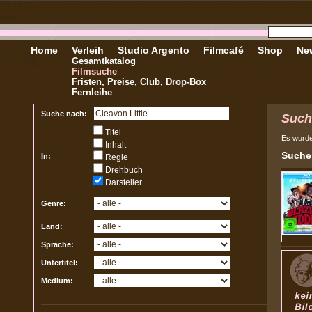
Home
Verleih
Studio Argento
Filmcafé
Shop
New
Gesamtkatalog
Filmsuche
Fristen, Preise, Club, Drop-Box
Fernleihe
Suche nach:
Such
Titel
Es wurd
Inhalt
Sucher
In:
Regie
Drehbuch
Darsteller
Genre:
Land:
Sprache:
Untertitel:
Medium: