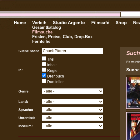
Home
Verleih
Studio Argento
Filmcafé
Shop
New
Gesamtkatalog
Filmsuche
Fristen, Preise, Club, Drop-Box
Fernleihe
Suche nach:
Such
Titel
Es wurd
Inhalt
Sucher
In:
Regie
Drehbuch
Darsteller
Genre:
Land:
Sprache:
Untertitel:
Medium: