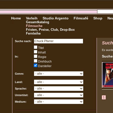
Home
Verleih
Studio Argento
Filmcafé
Shop
New
Gesamtkatalog
Filmsuche
Fristen, Preise, Club, Drop-Box
Fernleihe
Suche nach:
Such
Titel
Es wurd
Inhalt
Sucher
In:
Regie
Drehbuch
Darsteller
Genre:
Land:
Sprache:
Untertitel:
1
Medium: