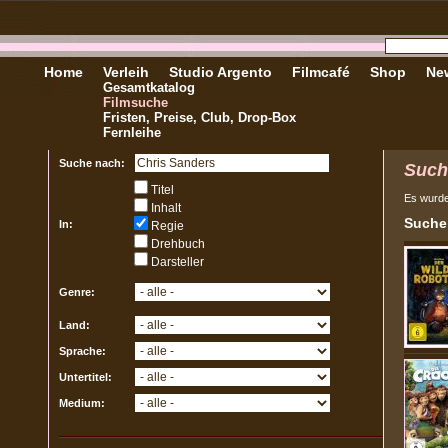
Home
Verleih
Studio Argento
Filmcafé
Shop
New
Gesamtkatalog
Filmsuche
Fristen, Preise, Club, Drop-Box
Fernleihe
Suche nach:
Such
Titel
Es wurd
Inhalt
Sucher
In:
Regie
Drehbuch
Darsteller
Genre:
Land:
Sprache:
Untertitel:
Medium: