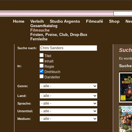
Home
Verleih
Studio Argento
Filmcafé
Shop
New
Gesamtkatalog
Filmsuche
Fristen, Preise, Club, Drop-Box
Fernleihe
Suche nach:
Such
Titel
Es wurd
Inhalt
Sucher
In:
Regie
Drehbuch
Darsteller
Genre:
Land:
Sprache:
Untertitel:
Medium: