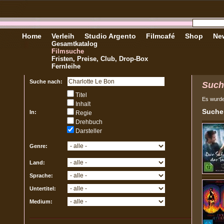
Home
Verleih
Studio Argento
Filmcafé
Shop
New
Gesamtkatalog
Filmsuche
Fristen, Preise, Club, Drop-Box
Fernleihe
Suche nach:
Such
Titel
Es wurd
Inhalt
Sucher
In:
Regie
Drehbuch
Darsteller
Genre:
Land:
Sprache:
Untertitel:
Medium: