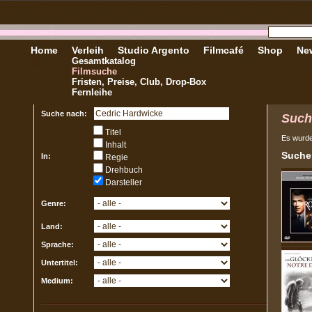
Home
Verleih
Studio Argento
Filmcafé
Shop
New
Gesamtkatalog
Filmsuche
Fristen, Preise, Club, Drop-Box
Fernleihe
Suche nach:
Such
Titel
Es wurd
Inhalt
Sucher
In:
Regie
Drehbuch
Darsteller
Genre:
Land:
Sprache:
Untertitel:
Medium: