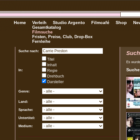
Home
Verleih
Studio Argento
Filmcafé
Shop
New
Gesamtkatalog
Filmsuche
Fristen, Preise, Club, Drop-Box
Fernleihe
Suche nach:
Such
Titel
Es wurd
Inhalt
Sucher
In:
Regie
Drehbuch
Darsteller
Genre:
Land:
Sprache:
Untertitel:
Medium: