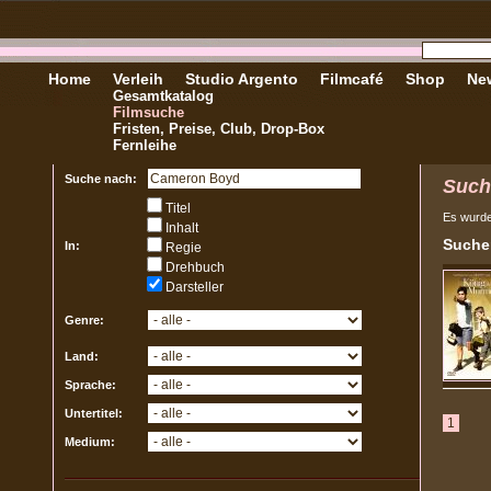
Home
Verleih
Studio Argento
Filmcafé
Shop
New
Gesamtkatalog
Filmsuche
Fristen, Preise, Club, Drop-Box
Fernleihe
Suche nach:
Such
Titel
Es wurd
Inhalt
Sucher
In:
Regie
Drehbuch
Darsteller
Genre:
Land:
Sprache:
Untertitel:
1
Medium: