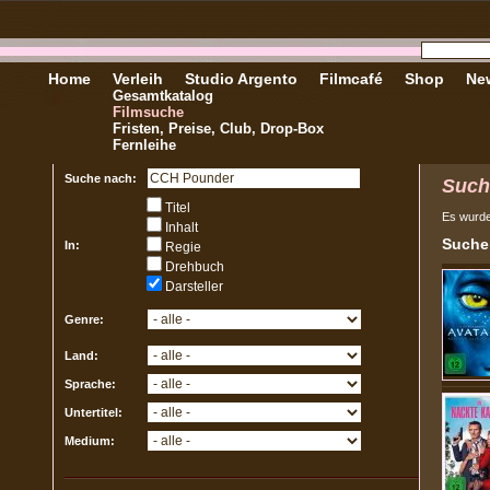
Home
Verleih
Studio Argento
Filmcafé
Shop
New
Gesamtkatalog
Filmsuche
Fristen, Preise, Club, Drop-Box
Fernleihe
Suche nach:
Such
Titel
Es wurd
Inhalt
Sucher
In:
Regie
Drehbuch
Darsteller
Genre:
Land:
Sprache:
Untertitel:
Medium: