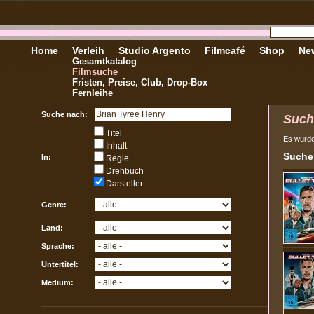
Home
Verleih
Studio Argento
Filmcafé
Shop
New
Gesamtkatalog
Filmsuche
Fristen, Preise, Club, Drop-Box
Fernleihe
Suche nach:
Such
Titel
Es wurd
Inhalt
Sucher
In:
Regie
Drehbuch
Darsteller
Genre:
Land:
Sprache:
Untertitel:
Medium: