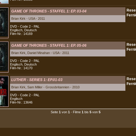
GAME OF THRONES - STAFFEL 1: EP. 03-04
Brian Kirk - USA - 2011
DVD - Code 2 - PAL
Englisch, Deutsch
Film-Nr.: 14169
GAME OF THRONES - STAFFEL 1: EP. 05-06
Brian Kirk, Daniel Minahan - USA - 2011
DVD - Code 2 - PAL
Englisch, Deutsch
Film-Nr.: 14170
LUTHER - SERIES 1: EP.01-03
Brian Kirk, Sam Miller - Grossbritannien - 2010
DVD - Code 2 - PAL
Englisch
Film-Nr.: 13646
Seite
1
von
1
- Filme
1
bis
5
von
5