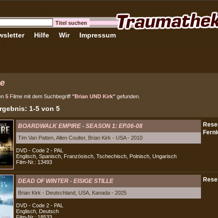
sletter
Hilfe
Wir
Impressum
e
en
5
Filme mit dem Suchbegriff
"Brian UND Kirk"
gefunden.
gebnis: 1-5 von 5
BOARDWALK EMPIRE - SEASON 1: EP.06-08
Tim Van Patten, Allen Coulter, Brian Kirk - USA - 2010
DVD - Code 2 - PAL
Englisch, Spanisch, Französisch, Tschechisch, Polnisch, Ungarisch
Film-Nr.: 13493
DEAD OF WINTER - EISIGE STILLE
Brian Kirk - Deutschland, USA, Kanada - 2025
DVD - Code 2 - PAL
Englisch, Deutsch
Film-Nr.: 18533