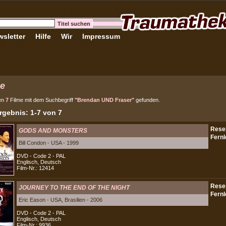
sletter
Hilfe
Wir
Impressum
e
en
7
Filme mit dem Suchbegriff
"Brendan UND Fraser"
gefunden.
gebnis: 1-7 von 7
GODS AND MONSTERS
Bill Condon - USA - 1999
DVD - Code 2 - PAL
Englisch, Deutsch
Film-Nr.: 12414
JOURNEY TO THE END OF THE NIGHT
Eric Eason - USA, Brasilien - 2006
DVD - Code 2 - PAL
Englisch, Deutsch
Film-Nr.: 9936