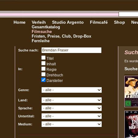
Home
Verleih
Studio Argento
Filmcafé
Shop
New
Gesamtkatalog
Filmsuche
Fristen, Preise, Club, Drop-Box
Fernleihe
Suche nach:
Such
Titel
Es wurd
Inhalt
Sucher
In:
Regie
Drehbuch
Darsteller
Genre:
Land:
Sprache:
Untertitel:
Medium: