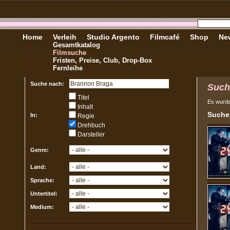
Home
Verleih
Studio Argento
Filmcafé
Shop
New
Gesamtkatalog
Filmsuche
Fristen, Preise, Club, Drop-Box
Fernleihe
Suche nach:
Such
Titel
Es wurd
Inhalt
Sucher
In:
Regie
Drehbuch
Darsteller
Genre:
Land:
Sprache:
Untertitel:
Medium: