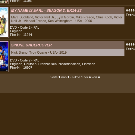
Film-Nr.: 11193
MY NAME IS EARL - SEASON 2: EP.14-22
Marc Buckland, Victor Nelli Jr., Eyal Gordin, Mike Fresco, Chris Koch, Victor
Nelli Jr., Michael Fresco, Ken Whittingham - USA - 2006
DVD - Code 2 - PAL
Englisch
Film-Nr.: 11244
SPIONE UNDERCOVER
Nick Bruno, Troy Quane - USA - 2019
DVD - Code 2 - PAL
Englisch, Deutsch, Französisch, Niederländisch, Flämisch
Film-Nr.: 16907
Seite
1
von
1
- Filme
1
bis
4
von
4