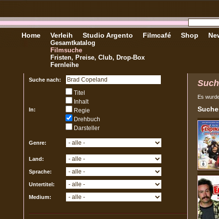
Home
Verleih
Studio Argento
Filmcafé
Shop
New
Gesamtkatalog
Filmsuche
Fristen, Preise, Club, Drop-Box
Fernleihe
Suche nach:
Such
Titel
Es wurd
Inhalt
Sucher
In:
Regie
Drehbuch
Darsteller
Genre:
Land:
Sprache:
Untertitel:
Medium: