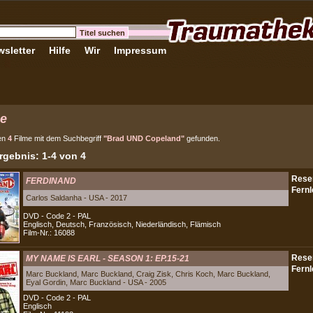
sletter
Hilfe
Wir
Impressum
e
en
4
Filme mit dem Suchbegriff
"Brad UND Copeland"
gefunden.
gebnis: 1-4 von 4
FERDINAND
Carlos Saldanha - USA - 2017
DVD - Code 2 - PAL
Englisch, Deutsch, Französisch, Niederländisch, Flämisch
Film-Nr.: 16088
MY NAME IS EARL - SEASON 1: EP.15-21
Marc Buckland, Marc Buckland, Craig Zisk, Chris Koch, Marc Buckland,
Eyal Gordin, Marc Buckland - USA - 2005
DVD - Code 2 - PAL
Englisch