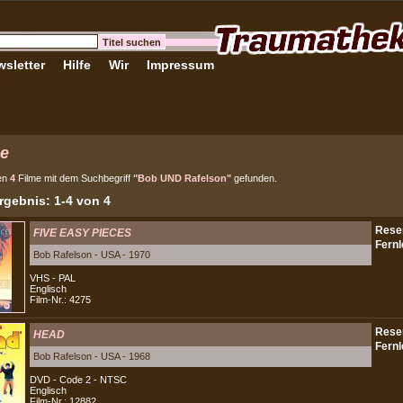
sletter
Hilfe
Wir
Impressum
e
en
4
Filme mit dem Suchbegriff
"Bob UND Rafelson"
gefunden.
gebnis: 1-4 von 4
FIVE EASY PIECES
Bob Rafelson - USA - 1970
VHS - PAL
Englisch
Film-Nr.: 4275
HEAD
Bob Rafelson - USA - 1968
DVD - Code 2 - NTSC
Englisch
Film-Nr.: 12882