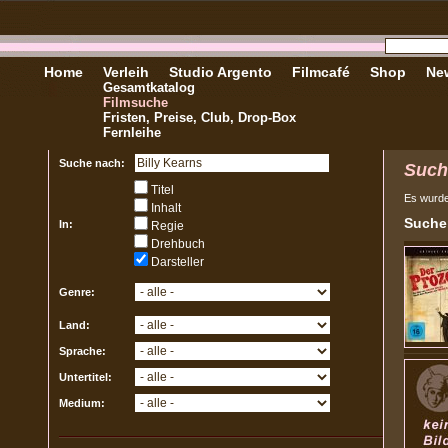
Home
Verleih
Studio Argento
Filmcafé
Shop
New
Gesamtkatalog
Filmsuche
Fristen, Preise, Club, Drop-Box
Fernleihe
Suche nach:
Such
Titel
Es wurd
Inhalt
Sucher
In:
Regie
Drehbuch
Darsteller
Genre:
Land:
Sprache:
Untertitel:
Medium: