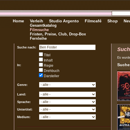
Home
Verleih
Studio Argento
Filmcafé
Shop
New
Gesamtkatalog
Filmsuche
Fristen, Preise, Club, Drop-Box
Fernleihe
Suche nach:
Such
Titel
Es wurd
Inhalt
Sucher
In:
Regie
Drehbuch
Darsteller
Genre:
Land:
Sprache:
Untertitel:
Medium: