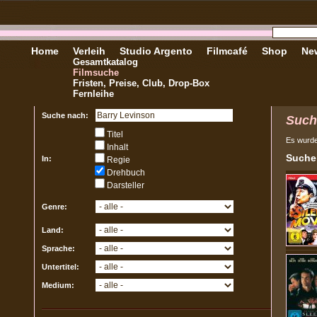
Home
Verleih
Studio Argento
Filmcafé
Shop
New
Gesamtkatalog
Filmsuche
Fristen, Preise, Club, Drop-Box
Fernleihe
Suche nach:
Such
Titel
Es wurd
Inhalt
Sucher
In:
Regie
Drehbuch
Darsteller
Genre:
Land:
Sprache:
Untertitel:
Medium: