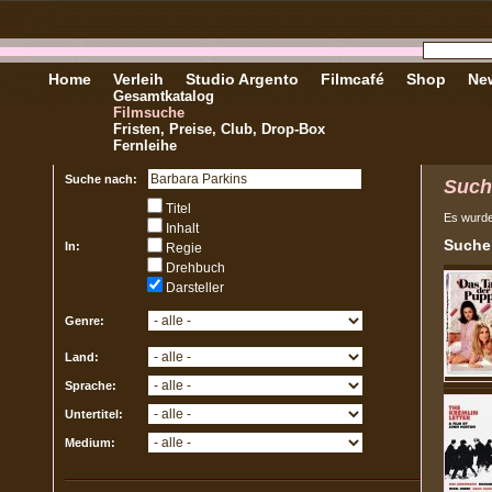
Home
Verleih
Studio Argento
Filmcafé
Shop
New
Gesamtkatalog
Filmsuche
Fristen, Preise, Club, Drop-Box
Fernleihe
Suche nach:
Such
Titel
Es wurd
Inhalt
Sucher
In:
Regie
Drehbuch
Darsteller
Genre:
Land:
Sprache:
Untertitel:
Medium: