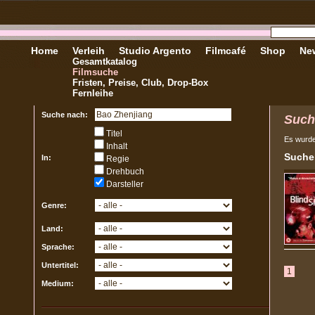
Home
Verleih
Studio Argento
Filmcafé
Shop
New
Gesamtkatalog
Filmsuche
Fristen, Preise, Club, Drop-Box
Fernleihe
Suche nach:
Such
Titel
Es wurd
Inhalt
Sucher
In:
Regie
Drehbuch
Darsteller
Genre:
Land:
Sprache:
Untertitel:
1
Medium: