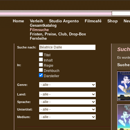
Home
Verleih
Studio Argento
Filmcafé
Shop
New
Gesamtkatalog
Filmsuche
Fristen, Preise, Club, Drop-Box
Fernleihe
Suche nach:
Such
Titel
Es wurd
Inhalt
Sucher
In:
Regie
Drehbuch
Darsteller
Genre:
Land:
Sprache:
Untertitel:
Medium: