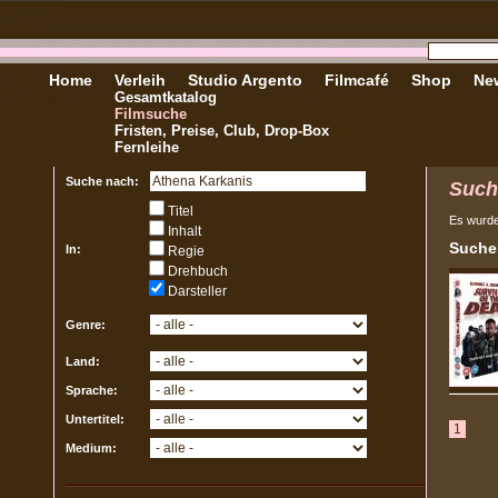
Home
Verleih
Studio Argento
Filmcafé
Shop
New
Gesamtkatalog
Filmsuche
Fristen, Preise, Club, Drop-Box
Fernleihe
Suche nach:
Such
Titel
Es wurd
Inhalt
Sucher
In:
Regie
Drehbuch
Darsteller
Genre:
Land:
Sprache:
Untertitel:
1
Medium: