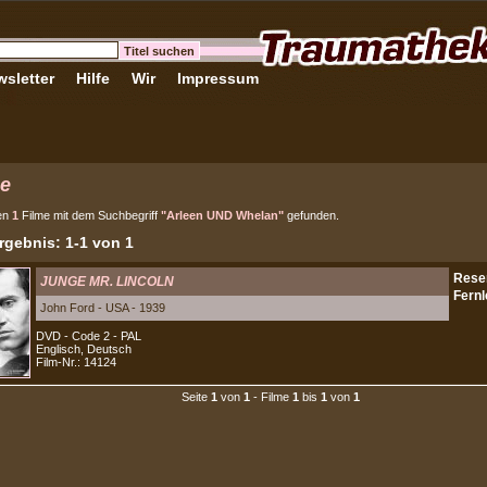
sletter
Hilfe
Wir
Impressum
e
en
1
Filme mit dem Suchbegriff
"Arleen UND Whelan"
gefunden.
gebnis: 1-1 von 1
JUNGE MR. LINCOLN
John Ford - USA - 1939
DVD - Code 2 - PAL
Englisch, Deutsch
Film-Nr.: 14124
Seite
1
von
1
- Filme
1
bis
1
von
1