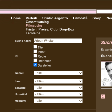
Home
Verleih
Studio Argento
Filmcafé
Shop
New
Gesamtkatalog
Filmsuche
Fristen, Preise, Club, Drop-Box
Fernleihe
Suche nach:
Such
Titel
Es wurd
Inhalt
Sucher
In:
Regie
Drehbuch
Darsteller
Genre:
Land:
Sprache:
Untertitel:
1
Medium: