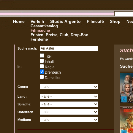
Home
Verleih
Studio Argento
Filmcafé
Shop
New
Gesamtkatalog
Filmsuche
Fristen, Preise, Club, Drop-Box
Fernleihe
Suche nach:
Such
Titel
Es wurd
Inhalt
Sucher
In:
Regie
Drehbuch
Darsteller
Genre:
Land:
Sprache:
Untertitel:
Medium: