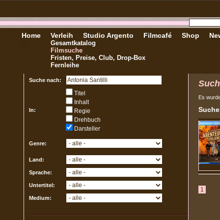
Home
Verleih
Studio Argento
Filmcafé
Shop
New
Gesamtkatalog
Filmsuche
Fristen, Preise, Club, Drop-Box
Fernleihe
Suche nach:
Such
Titel
Es wurd
Inhalt
Sucher
In:
Regie
Drehbuch
Darsteller
Genre:
Land:
Sprache:
Untertitel:
1
Medium: